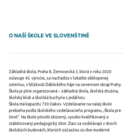
O NAŠÍ ŠKOLE VE SLOVENŠTINĚ
Základná škola, Praha 8, Žernosecká 3, ktorá v roku 2020
oslavuje 45. výročie, sa nachádza v lokalite obklopenej
zeleňou, v blízkosti Ďáblického háje na severnom okraji Prahy.
Škola je plne organizovaná – základná škola, školská družina,
školský klub a školská kuchyňa s jedálňou.
Škola má kapacitu 730 žiakov. Vzdelávanie na našej škole
prebieha podľa školského vzdelávacieho programu „Škola pre
život“. Na škole pôsobí skúsený, vysoko kvalifikovaný a
stabilizovaný pedagogický zbor. Žiaci sa vzdelávajú v dvoch
školských budovách, ktorých súčasťou sú dve moderné