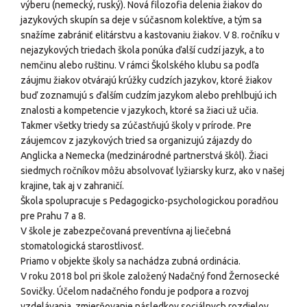
výberu (nemecký, ruský). Nová filozofia delenia žiakov do
jazykových skupín sa deje v súčasnom kolektíve, a tým sa
snažíme zabrániť elitárstvu a kastovaniu žiakov. V 8. ročníku v
nejazykových triedach škola ponúka ďalší cudzí jazyk, a to
nemčinu alebo ruštinu. V rámci Školského klubu sa podľa
záujmu žiakov otvárajú krúžky cudzích jazykov, ktoré žiakov
buď zoznamujú s ďalším cudzím jazykom alebo prehlbujú ich
znalosti a kompetencie v jazykoch, ktoré sa žiaci už učia.
Takmer všetky triedy sa zúčastňujú školy v prírode. Pre
záujemcov z jazykových tried sa organizujú zájazdy do
Anglicka a Nemecka (medzinárodné partnerstvá škôl). Žiaci
siedmych ročníkov môžu absolvovať lyžiarsky kurz, ako v našej
krajine, tak aj v zahraničí.
Škola spolupracuje s Pedagogicko-psychologickou poradňou
pre Prahu 7 a 8.
V škole je zabezpečovaná preventívna aj liečebná
stomatologická starostlivosť.
Priamo v objekte školy sa nachádza zubná ordinácia.
V roku 2018 bol pri škole založený Nadačný fond Žernosecké
Sovičky. Účelom nadačného fondu je podpora a rozvoj
vzdelávania, zmierňovanie následkov sociálnych rozdielov