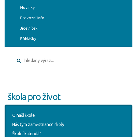
Novinky
Provozní info
Jídelníček
Přihlášky
škola pro život
O naší škole
Náš tým zaměstnanců školy
Školní kalendář