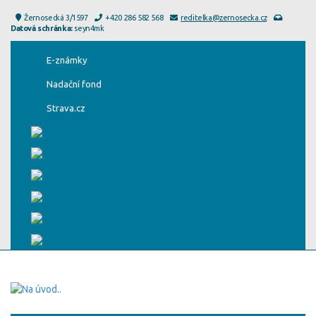
Žernosecká 3/1597
+420 286 582 568
reditelka@zernosecka.cz
Datová schránka:
seyn4mk
E-známky
Nadační fond
Strava.cz