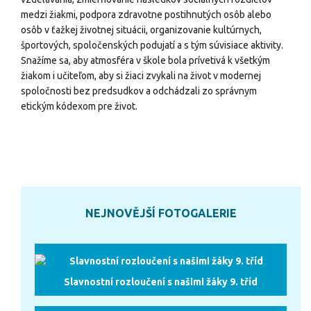
medzi žiakmi, podpora zdravotne postihnutých osôb alebo
osôb v ťažkej životnej situácii, organizovanie kultúrnych,
športových, spoločenských podujatí a s tým súvisiace aktivity.
Snažíme sa, aby atmosféra v škole bola prívetivá k všetkým
žiakom i učiteľom, aby si žiaci zvykali na život v modernej
spoločnosti bez predsudkov a odchádzali zo správnym
etickým kódexom pre život.
NEJNOVĚJŠÍ FOTOGALERIE
Slavnostní rozloučení s našimi žáky 9. tříd