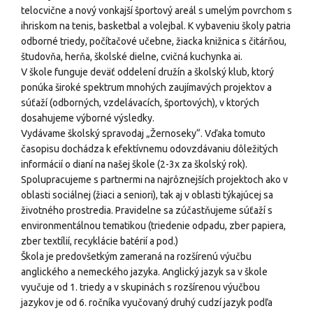
telocvične a nový vonkajší športový areál s umelým povrchom s
ihriskom na tenis, basketbal a volejbal. K vybaveniu školy patria
odborné triedy, počítačové učebne, žiacka knižnica s čitárňou,
študovňa, herňa, školské dielne, cvičná kuchynka ai.
V škole funguje deväť oddelení družín a školský klub, ktorý
ponúka široké spektrum mnohých zaujímavých projektov a
súťaží (odborných, vzdelávacích, športových), v ktorých
dosahujeme výborné výsledky.
Vydávame školský spravodaj „Žernoseky“. Vďaka tomuto
časopisu dochádza k efektívnemu odovzdávaniu dôležitých
informácií o dianí na našej škole (2-3x za školský rok).
Spolupracujeme s partnermi na najrôznejších projektoch ako v
oblasti sociálnej (žiaci a seniori), tak aj v oblasti týkajúcej sa
životného prostredia. Pravidelne sa zúčastňujeme súťaží s
environmentálnou tematikou (triedenie odpadu, zber papiera,
zber textílií, recyklácie batérií a pod.)
Škola je predovšetkým zameraná na rozšírenú výučbu
anglického a nemeckého jazyka. Anglický jazyk sa v škole
vyučuje od 1. triedy a v skupinách s rozšírenou výučbou
jazykov je od 6. ročníka vyučovaný druhý cudzí jazyk podľa