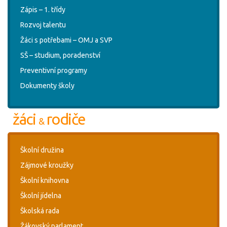
Zápis – 1. třídy
Rozvoj talentu
Žáci s potřebami – OMJ a SVP
SŠ – studium, poradenství
Preventivní programy
Dokumenty školy
žáci
rodiče
&
Školní družina
Zájmové kroužky
Školní knihovna
Školní jídelna
Školská rada
Žákovský parlament