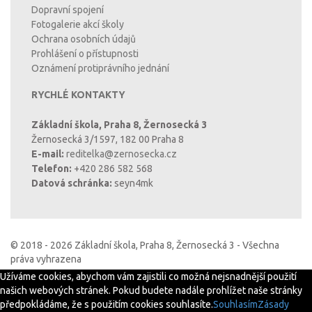
Dopravní spojení
Fotogalerie akcí školy
Ochrana osobních údajů
Prohlášení o přístupnosti
Oznámení protiprávního jednání
RYCHLÉ KONTAKTY
Základní škola, Praha 8, Žernosecká 3
Žernosecká 3/1597, 182 00 Praha 8
E-mail:
reditelka@zernosecka.cz
Telefon:
+420 286 582 568
Datová schránka:
seyn4mk
© 2018 - 2026 Základní škola, Praha 8, Žernosecká 3 - Všechna
práva vyhrazena
Užíváme cookies, abychom vám zajistili co možná nejsnadnější použití
našich webových stránek. Pokud budete nadále prohlížet naše stránky
předpokládáme, že s použitím cookies souhlasíte.
Souhlasím
Zásady