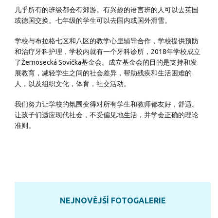
几乎所有的班级都会有郊游。有兴趣的语言班的人可以去英国
或德国交换。七年级的学生可以去国内或国外滑雪。
学校与布拉格七区和八区的教学心里辅导合作，学校提供预防
和治疗牙科护理，学校内就有一个牙科诊所，2018年学校成立
了Žernosecká Sovička基金会。成立基金会的目的是支持和发
展教育，减轻学生之间的社会差异，帮助残疾和生活困难的
人，以及组织文化，体育，社交活动。
我们努力让学校的氛围变得对所有学生和教师都友好，舒适。
让孩子们适应现代社会，不受偏见地生活，并学会正确的理论
准则。
NEJNOVĚJŠÍ FOTOGALERIE