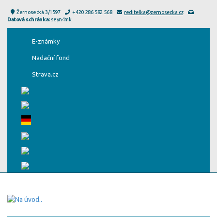
Žernosecká 3/1597
+420 286 582 568
reditelka@zernosecka.cz
Datová schránka:
seyn4mk
E-známky
Nadační fond
Strava.cz