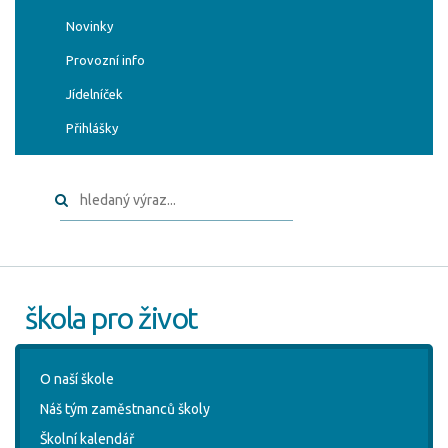
Novinky
Provozní info
Jídelníček
Přihlášky
škola pro život
O naší škole
Náš tým zaměstnanců školy
Školní kalendář