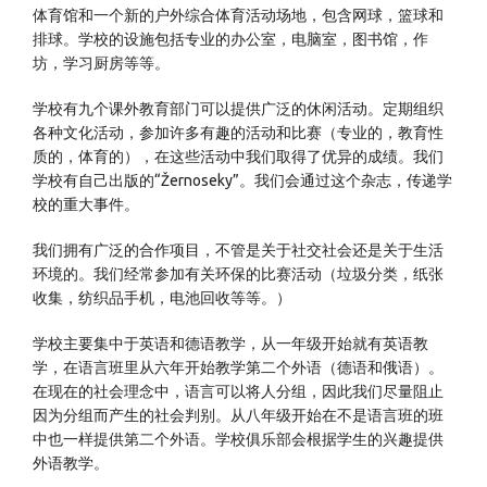
体育馆和一个新的户外综合体育活动场地，包含网球，篮球和
排球。学校的设施包括专业的办公室，电脑室，图书馆，作
坊，学习厨房等等。
学校有九个课外教育部门可以提供广泛的休闲活动。定期组织
各种文化活动，参加许多有趣的活动和比赛（专业的，教育性
质的，体育的），在这些活动中我们取得了优异的成绩。我们
学校有自己出版的“Žernoseky”。我们会通过这个杂志，传递学
校的重大事件。
我们拥有广泛的合作项目，不管是关于社交社会还是关于生活
环境的。我们经常参加有关环保的比赛活动（垃圾分类，纸张
收集，纺织品手机，电池回收等等。）
学校主要集中于英语和德语教学，从一年级开始就有英语教
学，在语言班里从六年开始教学第二个外语（德语和俄语）。
在现在的社会理念中，语言可以将人分组，因此我们尽量阻止
因为分组而产生的社会判别。从八年级开始在不是语言班的班
中也一样提供第二个外语。学校俱乐部会根据学生的兴趣提供
外语教学。