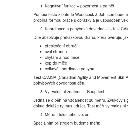
Kognitivní funkce – pozornost a paměť
Pomocí testu z baterie Woodcock & Johnson budeme zj
probíhá formou práce s obrázky a je uzpůsoben věku
Koordinace a pohybové dovednosti – test C
Dítě absolvuje překážkovou dráhu, která ověřuje, ja
přeskočení obručí
cval stranou
chytání a hod míče
kop do míče
celková koordinace pohybu
Test CAMSA (Canadian Agility and Movement Skill 
pohybových dovedností dětí.
Vytrvalostní zdatnost – Beep test
Jedná se o běh na vzdálenost 20 metrů. Zvukový signá
dokud dokáže rytmus udržet. Test měří vytrvalostní 
Měření tělesného složení
Speciálním přístrojem budeme měřit: