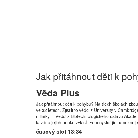
Jak přitáhnout děti k po
Věda Plus
Jak přitáhnout děti k pohybu? Na třech školách zkou
ve 32 letech. Zjistili to vědci z University v Cambri
milníky. – Vědci z Biotechnologického ústavu Akadem
každou jejich buňku zvlášť. Fenocyklér jim umožňuje 
časový slot 13:34