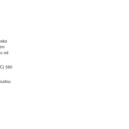
esko
lém
dnu od
.C) 580
 budou