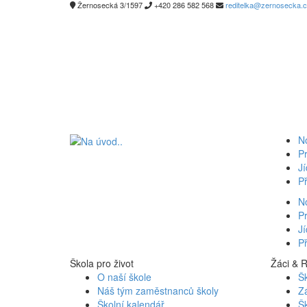
Žernosecká 3/1597
+420 286 582 568
reditelka@zernosecka.
N
Pr
Jí
Př
N
Pr
Jí
Př
Škola pro život
Žáci
&
R
O naší škole
Šk
Náš tým zaměstnanců školy
Z
Školní kalendář
Šk