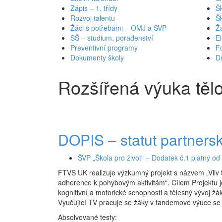
Zápis – 1. třídy
Šk
Rozvoj talentu
Š
Žáci s potřebami – OMJ a SVP
Ž
SŠ – studium, poradenství
El
Preventivní programy
Fo
Dokumenty školy
Dů
Rozšířená výuka těl
DOPIS – statut partnersk
ŠVP „Škola pro život“ – Dodatek č.1 platný od
FTVS UK realizuje výzkumný projekt s názvem „Vliv t
adherence k pohybovým aktivitám“. Cílem Projektu 
kognitivní a motorické schopnosti a tělesný vývoj žák
Vyučující TV pracuje se žáky v tandemové výuce se 
Absolvované testy: