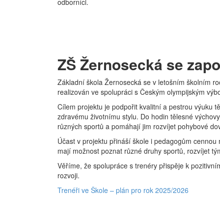
odborníci.
ZŠ Žernosecká se zapoj
Základní škola Žernosecká se v letošním školním roc
realizován ve spolupráci s Českým olympijským výbo
Cílem projektu je podpořit kvalitní a pestrou výuku t
zdravému životnímu stylu. Do hodin tělesné výchovy p
různých sportů a pomáhají jim rozvíjet pohybové d
Účast v projektu přináší škole i pedagogům cennou m
mají možnost poznat různé druhy sportů, rozvíjet 
Věříme, že spolupráce s trenéry přispěje k pozitivní
rozvoji.
Trenéři ve Škole – plán pro rok 2025/2026