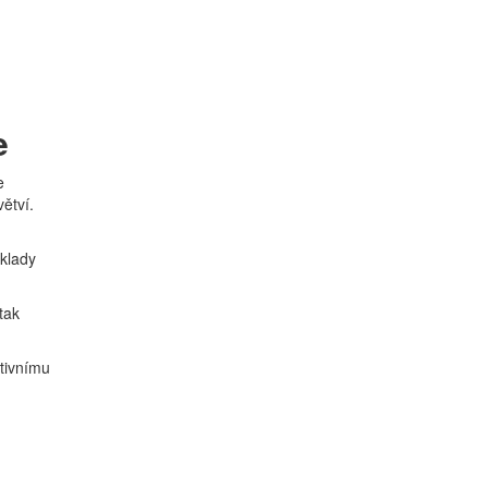
e
e
ětví.
áklady
tak
ktivnímu