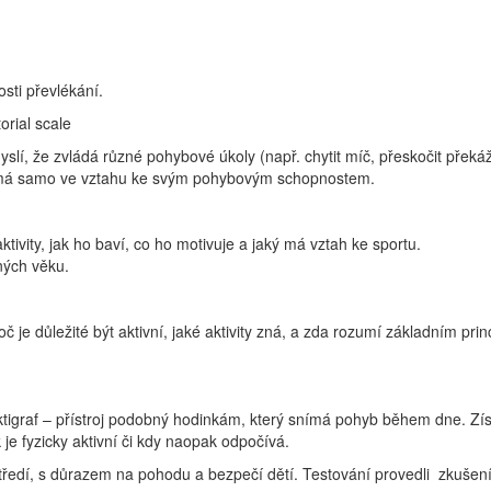
osti převlékání.
rial scale
slí, že zvládá různé pohybové úkoly (např. chytit míč, přeskočit překá
 vnímá samo ve vztahu ke svým pohybovým schopnostem.
ivity, jak ho baví, co ho motivuje a jaký má vztah ke sportu.
ných věku.
oč je důležité být aktivní, jaké aktivity zná, a zda rozumí základním pri
aktigraf – přístroj podobný hodinkám, který snímá pohyb během dne. Z
 je fyzicky aktivní či kdy naopak odpočívá.
středí, s důrazem na pohodu a bezpečí dětí. Testování provedli zkušen