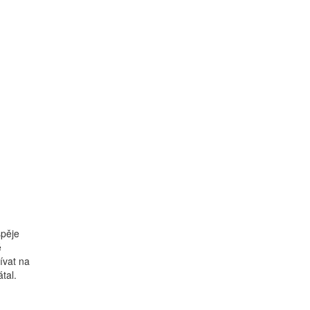
spěje
é
ívat na
tal.