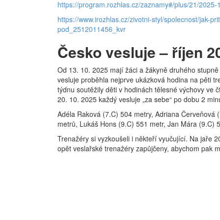
https://program.rozhlas.cz/zaznamy#/plus/21/2025-
https://www.irozhlas.cz/zivotni-styl/spolecnost/jak-pr
pod_2512011456_kvr
Česko vesluje – říjen 2
Od 13. 10. 2025 mají žáci a žákyně druhého stupně 
vesluje proběhla nejprve ukázková hodina na pěti t
týdnu soutěžily děti v hodinách tělesné výchovy ve č
20. 10. 2025 každý vesluje „za sebe“ po dobu 2 min
Adéla Raková (7.C) 504 metry, Adriana Červeňová (7
metrů, Lukáš Hons (9.C) 551 metr, Jan Mára (9.C) 
Trenažéry si vyzkoušeli i někteří vyučující. Na jař
opět veslařské trenažéry zapůjčeny, abychom pak mohl