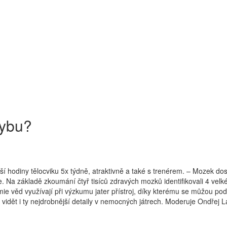
hybu?
ší hodiny tělocviku 5x týdně, atraktivně a také s trenérem. – Mozek do
dge. Na základě zkoumání čtyř tisíců zdravých mozků identifikovali 4 velk
ie věd využívají při výzkumu jater přístroj, díky kterému se můžou pod
vidět i ty nejdrobnější detaily v nemocných játrech. Moderuje Ondřej Lá