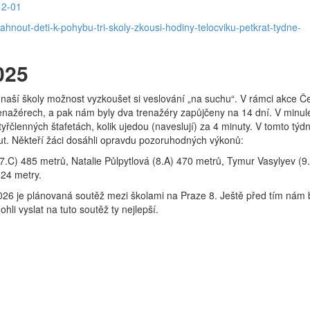
12-01
itahnout-deti-k-pohybu-tri-skoly-zkousi-hodiny-telocviku-petkrat-tydne-
025
naší školy možnost vyzkoušet si veslování „na suchu“. V rámci akce Č
renažérech, a pak nám byly dva trenažéry zapůjčeny na 14 dní. V minu
tyřčlenných štafetách, kolik ujedou (naveslují) za 4 minuty. V tomto tý
ut. Někteří žáci dosáhli opravdu pozoruhodných výkonů:
.C) 485 metrů, Natalie Půlpytlová (8.A) 470 metrů, Tymur Vasylyev (9
524 metry.
e 2026 je plánovaná soutěž mezi školami na Praze 8. Ještě před tím nám
i vyslat na tuto soutěž ty nejlepší.