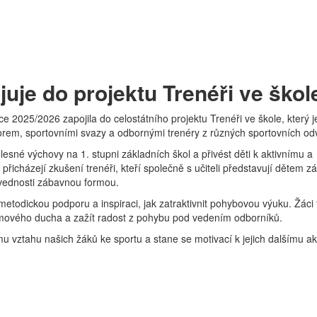
uje do projektu Trenéři ve škol
e 2025/2026 zapojila do celostátního projektu Trenéři ve škole, který j
rem, sportovními svazy a odbornými trenéry z různých sportovních odv
ělesné výchovy na 1. stupni základních škol a přivést děti k aktivnímu a
řicházejí zkušení trenéři, kteří společně s učiteli představují dětem z
ovednosti zábavnou formou.
etodickou podporu a inspiraci, jak zatraktivnit pohybovou výuku. Žáci 
týmového ducha a zažít radost z pohybu pod vedením odborníků.
mu vztahu našich žáků ke sportu a stane se motivací k jejich dalšímu a