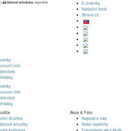
cz
seyn4mk
Datová schránka:
E-známky
Nadační fond
Strava.cz
ovinky
ovozní info
delníček
ihlášky
ovinky
ovozní info
delníček
ihlášky
odiče
Akce
&
Foto
olní družina
Napsali o nás
ájmové kroužky
Naše úspěchy
olní knihovna
Fotogalerie akcí školy