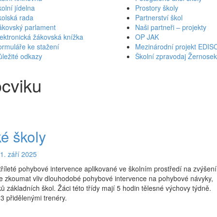
olní jídelna
Prostory školy
kolská rada
Partnerství škol
ákovský parlament
Naši partneři – projekty
ektronická žákovská knížka
OP JAK
rmuláře ke stažení
Mezinárodní projekt EDIS
ležité odkazy
Školní zpravodaj Žernose
ocviku
é školy
 1. září 2025
říleté pohybové intervence aplikované ve školním prostředí na zvýšení
je zkoumat vliv dlouhodobé pohybové intervence na pohybové návyky,
ů základních škol. Žáci této třídy mají 5 hodin tělesné výchovy týdně.
3 přidělenými trenéry.