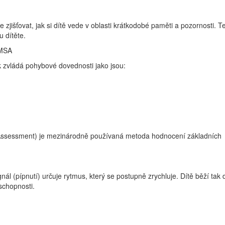
išťovat, jak si dítě vede v oblasti krátkodobé paměti a pozornosti. T
 dítěte.
AMSA
k zvládá pohybové dovednosti jako jsou:
Assessment) je mezinárodně používaná metoda hodnocení základních
l (pípnutí) určuje rytmus, který se postupně zrychluje. Dítě běží tak 
schopnosti.