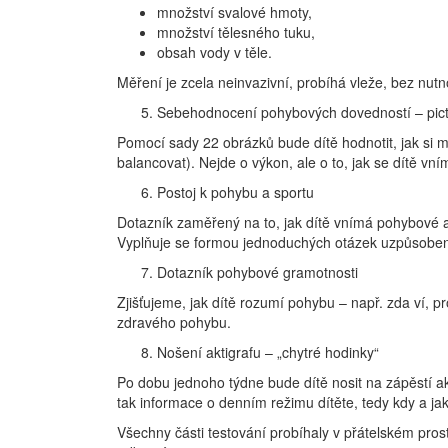
množství svalové hmoty,
množství tělesného tuku,
obsah vody v těle.
Měření je zcela neinvazivní, probíhá vleže, bez nutn
Sebehodnocení pohybových dovedností – picto
Pomocí sady 22 obrázků bude dítě hodnotit, jak si my
balancovat). Nejde o výkon, ale o to, jak se dítě
Postoj k pohybu a sportu
Dotazník zaměřený na to, jak dítě vnímá pohybové akt
Vyplňuje se formou jednoduchých otázek uzpůsobe
Dotazník pohybové gramotnosti
Zjišťujeme, jak dítě rozumí pohybu – např. zda ví, pr
zdravého pohybu.
Nošení aktigrafu – „chytré hodinky“
Po dobu jednoho týdne bude dítě nosit na zápěstí 
tak informace o denním režimu dítěte, tedy kdy a jak
Všechny části testování probíhaly v přátelském pro