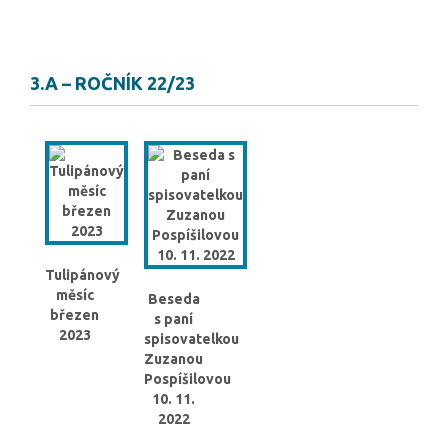
3.A – ROČNÍK 22/23
Tulipánový
měsíc
Beseda
březen
s paní
2023
spisovatelkou
Zuzanou
Pospíšilovou
10. 11.
2022