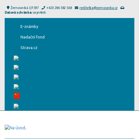
Žernosecká 3/1597
+420 286 582 568
reditelka@zernosecka.cz
Datová schránka:
seyn4mk
E-známky
Nadační fond
Strava.cz