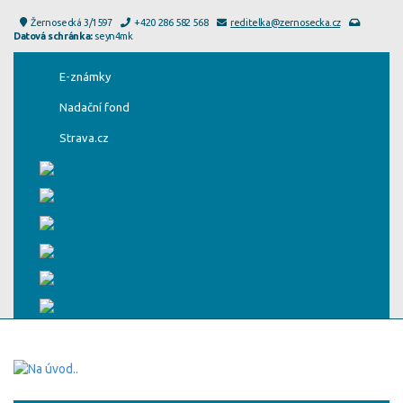
Žernosecká 3/1597
+420 286 582 568
reditelka@zernosecka.cz
Datová schránka:
seyn4mk
E-známky
Nadační fond
Strava.cz