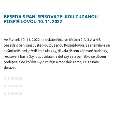
BESEDA S PANÍ SPISOVATELKOU ZUZANOU
POSPÍŠILOVOU 10. 11. 2022
Ve čtvrtek 10. 11. 2022 se uskutečnila ve třídách 2.A, 3.A a 4.B
beseda s paní spisovatelkou Zuzanou Pospíšilovou. Seznámila je se
svými knížkami, předčítala ukázky, dávala dětem zábavné hádanky,
recitovala básničky, odpovídala na dotazy a na památku se dětem
podepsala do knížky. Bylo to fajn a moc děkujeme, že za námi
dorazila.