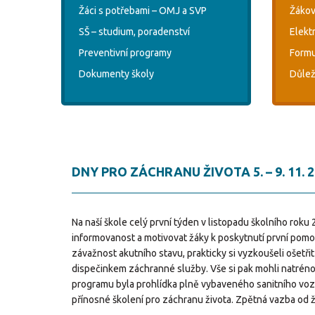
Žáci s potřebami – OMJ a SVP
Žákov
SŠ – studium, poradenství
Elekt
Preventivní programy
Formu
Dokumenty školy
Důlež
DNY PRO ZÁCHRANU ŽIVOTA 5. – 9. 11. 
Na naší škole celý první týden v listopadu školního roku 
informovanost a motivovat žáky k poskytnutí první pomoci
závažnost akutního stavu, prakticky si vyzkoušeli ošetř
dispečinkem záchranné služby. Vše si pak mohli natrén
programu byla prohlídka plně vybaveného sanitního vozu, 
přínosné školení pro záchranu života. Zpětná vazba od žá