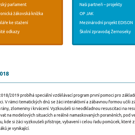
ský parlament
Naši partneři – projekty
ronická žákovská knížka
OP JAK
láře ke stažení
Mezinárodní projekt EDISON
ité odkazy
Školní zpravodaj Žernoseky
2018
2018/2019 probíhá speciální vzdělávací program první pomoci pro základní š
. V rámci tematických dnů se žáci interaktivní a zábavnou formou učili z
it rány, zlomeniny i krvácení. Vyzkoušeli si neodkladnou resuscitaci na 
ovat na modelových situacích a reálně namaskovaných poraněních, pod 
kde si žáci vyzkoušeli přístroje, vybavení i celou řadu pomůcek, které z
ků je vynikající.