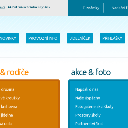
a.cz
Datová schránka:
seyn4mk
E-známky
Nadační 
NOVINKY
PROVOZNÍ INFO
JÍDELNÍČEK
PŘIHLÁŠKY
 & rodiče
akce & foto
í družina
Napsali o nás
vé kroužky
Naše úspěchy
í knihovna
Fotogalerie akcí školy
 jídelna
Prostory školy
ká rada
Partnerství škol