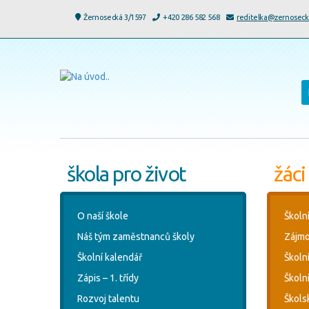
Žernosecká 3/1597
+420 286 582 568
reditelka@zernoseck
škola pro život
žáci
O naší škole
Školn
Náš tým zaměstnanců školy
Zájmo
Školní kalendář
Školn
Zápis – 1. třídy
Školní
Rozvoj talentu
Škols