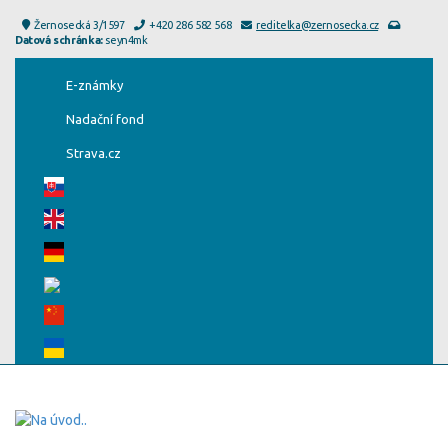
Žernosecká 3/1597
+420 286 582 568
reditelka@zernosecka.cz
Datová schránka:
seyn4mk
E-známky
Nadační fond
Strava.cz