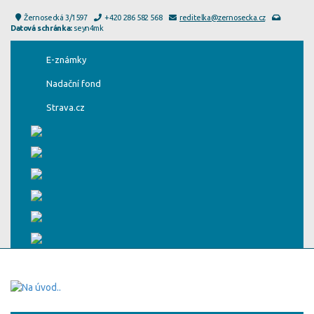
Žernosecká 3/1597
+420 286 582 568
reditelka@zernosecka.cz
Datová schránka:
seyn4mk
E-známky
Nadační fond
Strava.cz