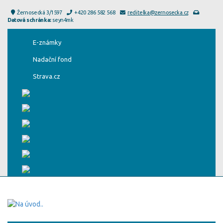
Žernosecká 3/1597
+420 286 582 568
reditelka@zernosecka.cz
Datová schránka:
seyn4mk
E-známky
Nadační fond
Strava.cz