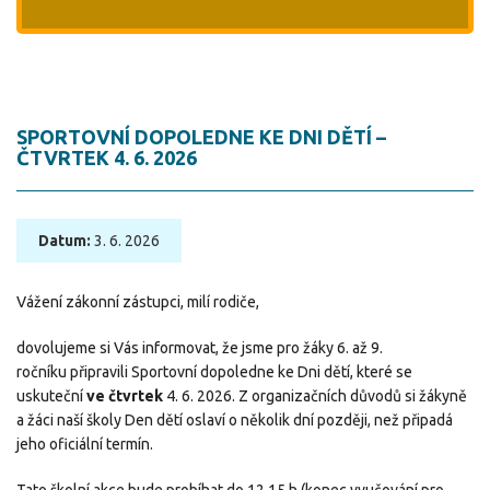
SPORTOVNÍ DOPOLEDNE KE DNI DĚTÍ –
ČTVRTEK 4. 6. 2026
Datum:
3. 6. 2026
Vážení zákonní zástupci, milí rodiče,
dovolujeme si Vás informovat, že jsme pro žáky 6. až 9.
ročníku připravili Sportovní dopoledne ke Dni dětí, které se
uskuteční
ve čtvrtek
4. 6. 2026. Z organizačních důvodů si žákyně
a žáci naší školy Den dětí oslaví o několik dní později, než připadá
jeho oficiální termín.
Tato školní akce bude probíhat do 12.15 h (konec vyučování pro