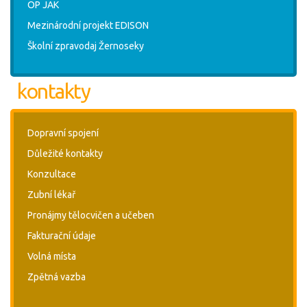
OP JAK
Mezinárodní projekt EDISON
Školní zpravodaj Žernoseky
kontakty
Dopravní spojení
Důležité kontakty
Konzultace
Zubní lékař
Pronájmy tělocvičen a učeben
Fakturační údaje
Volná místa
Zpětná vazba