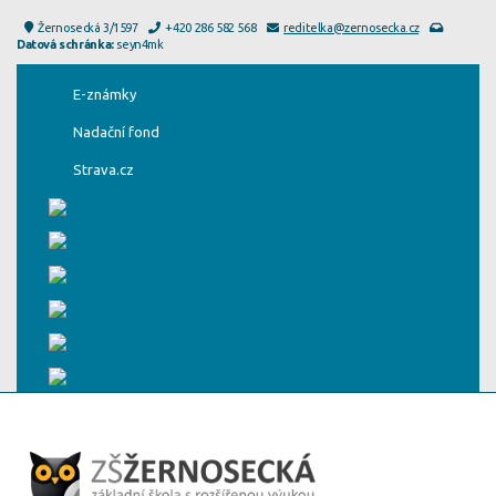
Žernosecká 3/1597
+420 286 582 568
reditelka@zernosecka.cz
Datová schránka:
seyn4mk
E-známky
Nadační fond
Strava.cz