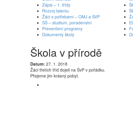
Zápis – 1. třídy
Šk
Rozvoj talentu
Š
Žáci s potřebami – OMJ a SVP
Ž
SŠ – studium, poradenství
El
Preventivní programy
Fo
Dokumenty školy
Dů
Škola v přírodě
Datum:
27. 1. 2018
Žáci třetích tříd dojeli na ŠvP v pořádku.
Přejeme jim krásný pobyt.