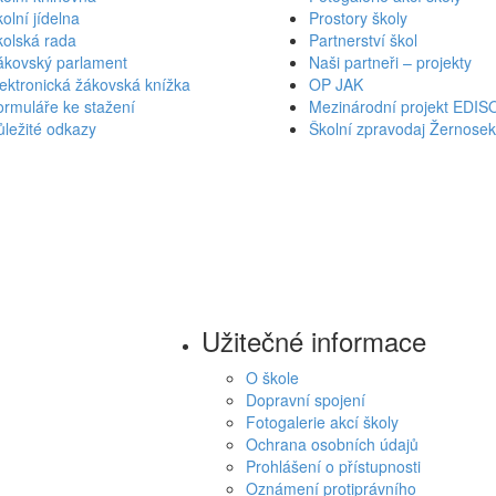
olní jídelna
Prostory školy
kolská rada
Partnerství škol
ákovský parlament
Naši partneři – projekty
ektronická žákovská knížka
OP JAK
rmuláře ke stažení
Mezinárodní projekt EDIS
ležité odkazy
Školní zpravodaj Žernose
Užitečné informace
O škole
Dopravní spojení
Fotogalerie akcí školy
Ochrana osobních údajů
Prohlášení o přístupnosti
Oznámení protiprávního