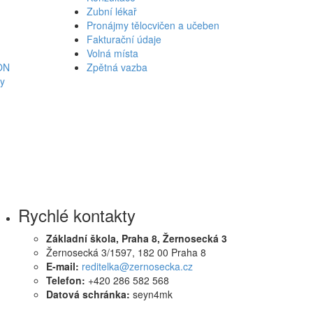
Zubní lékař
Pronájmy tělocvičen a učeben
Fakturační údaje
Volná místa
ON
Zpětná vazba
ky
Rychlé kontakty
Základní škola, Praha 8, Žernosecká 3
Žernosecká 3/1597, 182 00 Praha 8
E-mail:
reditelka@zernosecka.cz
Telefon:
+420 286 582 568
Datová schránka:
seyn4mk