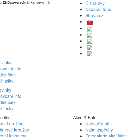
cz
seyn4mk
Datová schránka:
E-známky
Nadační fond
Strava.cz
ovinky
ovozní info
delníček
ihlášky
ovinky
ovozní info
delníček
ihlášky
Rodiče
Akce & Foto
olní družina
Napsali o nás
ájmové kroužky
Naše úspěchy
olní knihovna
Fotogalerie akcí školy