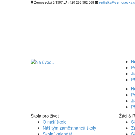
Žernosecká 3/1597
+420 286 582 568
reditelka@zernosecka.
N
Pr
Jí
Př
N
Pr
Jí
Př
Škola pro život
Žáci & 
O naší škole
Šk
Náš tým zaměstnanců školy
Z
Školní kalendář
Šk