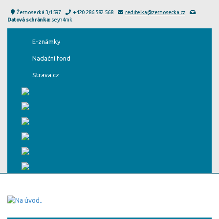
Žernosecká 3/1597
+420 286 582 568
reditelka@zernosecka.cz
Datová schránka:
seyn4mk
E-známky
Nadační fond
Strava.cz