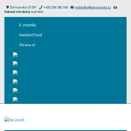
Žernosecká 3/1597
+420 286 582 568
reditelka@zernosecka.cz
Datová schránka:
seyn4mk
E-známky
Nadační fond
Strava.cz