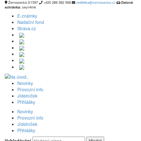
Žernosecká 3/1597
+420 286 582 568
reditelka@zernosecka.cz
Datová
seyn4mk
schránka:
E-známky
Nadační fond
Strava.cz
Novinky
Provozní info
Jídelníček
Přihlášky
Novinky
Provozní info
Jídelníček
Přihlášky
Vyhledávání