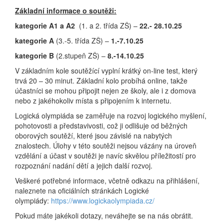
Základní informace o soutěži:
kategorie A1 a A2
(1. a 2. třída ZŠ) –
22.- 28.10.25
kategorie A
(3.-5. třída ZŠ) –
1.-7.10.25
kategorie B
(2.stupeň ZŠ) –
8.-14.10.25
V základním kole soutěžící vyplní krátký on-line test, který
trvá 20 – 30 minut. Základní kolo probíhá online, takže
účastníci se mohou připojit nejen ze školy, ale i z domova
nebo z jakéhokoliv místa s připojením k internetu.
Logická olympiáda se zaměřuje na rozvoj logického myšlení,
pohotovosti a představivosti, což ji odlišuje od běžných
oborových soutěží, které jsou závislé na nabytých
znalostech. Úlohy v této soutěži nejsou vázány na úroveň
vzdělání a účast v soutěži je navíc skvělou příležitostí pro
rozpoznání nadání dětí a jejich další rozvoj.
Veškeré potřebné informace, včetně odkazu na přihlášení,
naleznete na oficiálních stránkách Logické
olympiády:
https://www.logickaolympiada.cz/
Pokud máte jakékoli dotazy, neváhejte se na nás obrátit.