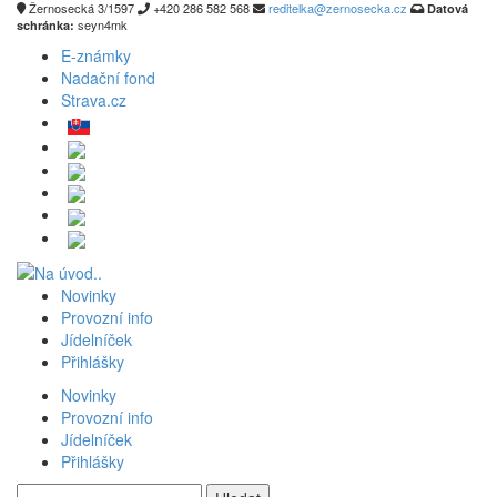
Žernosecká 3/1597
+420 286 582 568
reditelka@zernosecka.cz
Datová
seyn4mk
schránka:
E-známky
Nadační fond
Strava.cz
Novinky
Provozní info
Jídelníček
Přihlášky
Novinky
Provozní info
Jídelníček
Přihlášky
Vyhledávání