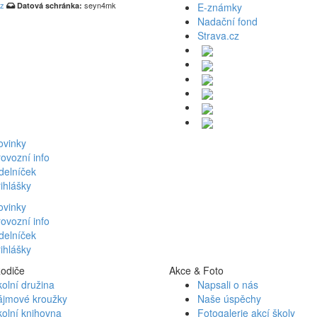
cz
seyn4mk
Datová schránka:
E-známky
Nadační fond
Strava.cz
ovinky
ovozní info
delníček
ihlášky
ovinky
ovozní info
delníček
ihlášky
Rodiče
Akce & Foto
olní družina
Napsali o nás
ájmové kroužky
Naše úspěchy
olní knihovna
Fotogalerie akcí školy