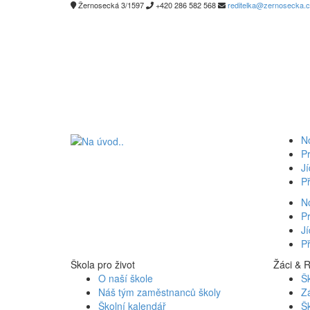
Žernosecká 3/1597
+420 286 582 568
reditelka@zernosecka.
N
Pr
Jí
Př
N
Pr
Jí
Př
Škola pro život
Žáci & 
O naší škole
Šk
Náš tým zaměstnanců školy
Z
Školní kalendář
Šk