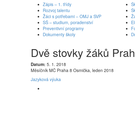
Zápis – 1. třídy
Šk
Rozvoj talentu
Š
Žáci s potřebami – OMJ a SVP
Ž
SŠ – studium, poradenství
El
Preventivní programy
Fo
Dokumenty školy
Dů
Dvě stovky žáků Prah
Datum:
5. 1. 2018
Měsíčník MČ Praha 8 Osmička, leden 2018
Jazyková výuka