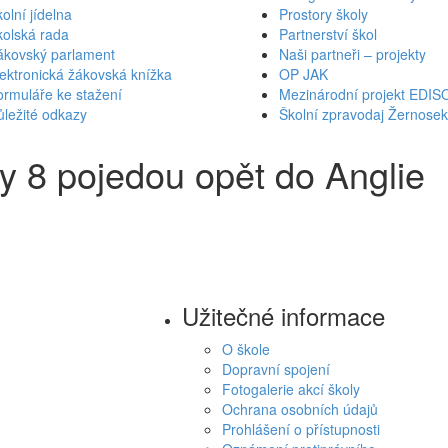
olní jídelna
Prostory školy
kolská rada
Partnerství škol
ákovský parlament
Naši partneři – projekty
ektronická žákovská knížka
OP JAK
rmuláře ke stažení
Mezinárodní projekt EDIS
ležité odkazy
Školní zpravodaj Žernose
y 8 pojedou opět do Anglie
Užitečné informace
O škole
Dopravní spojení
Fotogalerie akcí školy
Ochrana osobních údajů
Prohlášení o přístupnosti