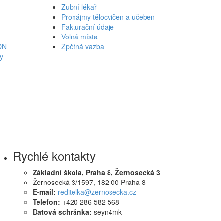
Zubní lékař
Pronájmy tělocvičen a učeben
Fakturační údaje
Volná místa
ON
Zpětná vazba
ky
Rychlé kontakty
Základní škola, Praha 8, Žernosecká 3
Žernosecká 3/1597, 182 00 Praha 8
E-mail:
reditelka@zernosecka.cz
Telefon:
+420 286 582 568
Datová schránka:
seyn4mk