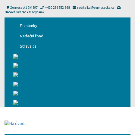
Žernosecká 3/1597
+420 286 582 568
reditelka@zernosecka.cz
Datová schránka:
seyn4mk
E-známky
Nadační fond
Strava.cz