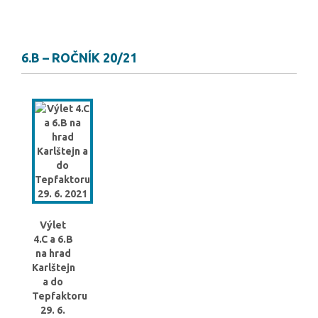
6.B – ROČNÍK 20/21
Výlet
4.C a 6.B
na hrad
Karlštejn
a do
Tepfaktoru
29. 6.