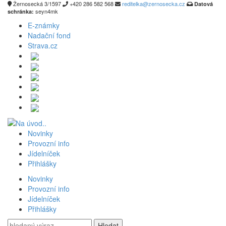
Žernosecká 3/1597
+420 286 582 568
reditelka@zernosecka.cz
Datová
seyn4mk
schránka:
E-známky
Nadační fond
Strava.cz
Novinky
Provozní info
Jídelníček
Přihlášky
Novinky
Provozní info
Jídelníček
Přihlášky
Vyhledávání