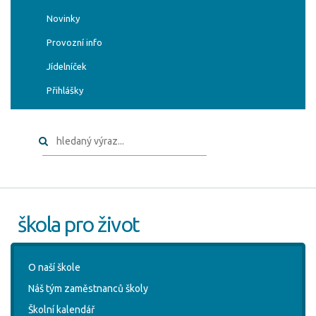
Novinky
Provozní info
Jídelníček
Přihlášky
škola pro život
O naší škole
Náš tým zaměstnanců školy
Školní kalendář