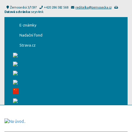
Žernosecká 3/1597
+420 286 582 568
reditelka@zernosecka.cz
Datová schránka:
seyn4mk
E-známky
Nadační fond
Strava.cz