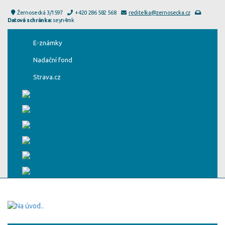
Žernosecká 3/1597
+420 286 582 568
reditelka@zernosecka.cz
Datová schránka:
seyn4mk
E-známky
Nadační fond
Strava.cz