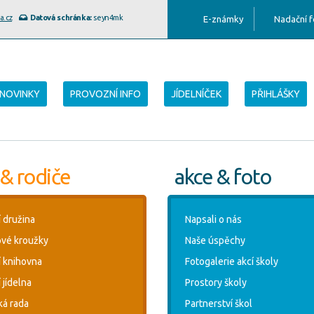
a.cz
Datová schránka:
seyn4mk
E-známky
Nadační 
NOVINKY
PROVOZNÍ INFO
JÍDELNÍČEK
PŘIHLÁŠKY
 & rodiče
akce & foto
í družina
Napsali o nás
vé kroužky
Naše úspěchy
í knihovna
Fotogalerie akcí školy
 jídelna
Prostory školy
ká rada
Partnerství škol