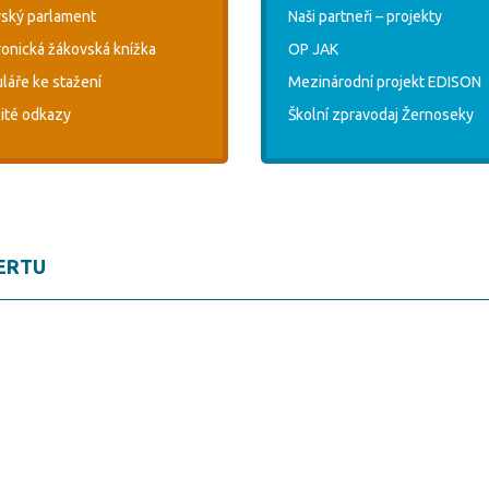
ský parlament
Naši partneři – projekty
ronická žákovská knížka
OP JAK
láře ke stažení
Mezinárodní projekt EDISON
ité odkazy
Školní zpravodaj Žernoseky
ERTU