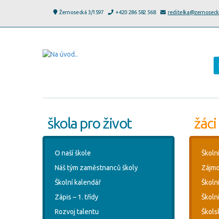
Žernosecká 3/1597
+420 286 582 568
reditelka@zernoseck
škola pro život
žáci
O naší škole
Školn
Náš tým zaměstnanců školy
Zájmo
Školní kalendář
Školn
Zápis – 1. třídy
Školní
Rozvoj talentu
Škols