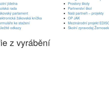
olní jídelna
Prostory školy
kolská rada
Partnerství škol
ákovský parlament
Naši partneři – projekty
ektronická žákovská knížka
OP JAK
rmuláře ke stažení
Mezinárodní projekt EDIS
ležité odkazy
Školní zpravodaj Žernose
fie z vyrábění