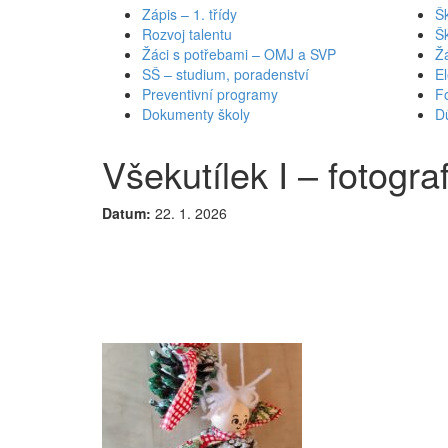
Zápis – 1. třídy
Šk
Rozvoj talentu
Š
Žáci s potřebami – OMJ a SVP
Ž
SŠ – studium, poradenství
El
Preventivní programy
Fo
Dokumenty školy
Dů
Všekutílek I – fotogra
Datum:
22. 1. 2026