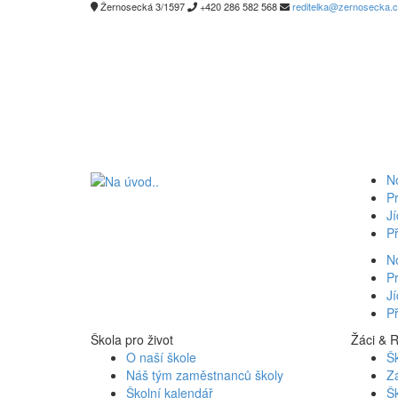
Žernosecká 3/1597
+420 286 582 568
reditelka@zernosecka.
N
Pr
Jí
Př
N
Pr
Jí
Př
Škola pro život
Žáci & 
O naší škole
Šk
Náš tým zaměstnanců školy
Z
Školní kalendář
Šk