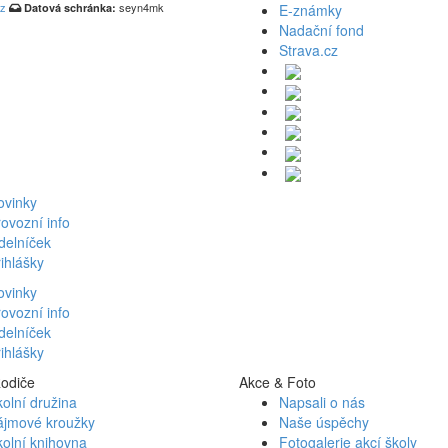
cz
seyn4mk
Datová schránka:
E-známky
Nadační fond
Strava.cz
ovinky
ovozní info
delníček
ihlášky
ovinky
ovozní info
delníček
ihlášky
Rodiče
Akce & Foto
olní družina
Napsali o nás
ájmové kroužky
Naše úspěchy
olní knihovna
Fotogalerie akcí školy