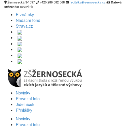
Žernosecká 3/1597
+420 286 582 568
reditelka@zernosecka.cz
Datová
seyn4mk
schránka:
E-známky
Nadační fond
Strava.cz
Novinky
Provozní info
Jídelníček
Přihlášky
Novinky
Provozní info