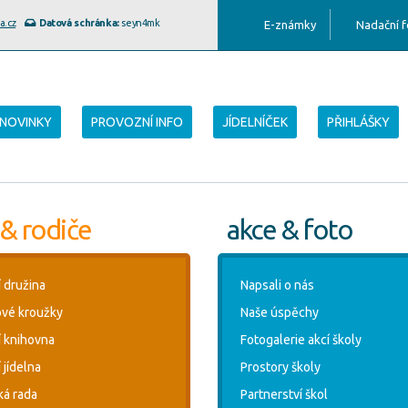
a.cz
Datová schránka:
seyn4mk
E-známky
Nadační 
NOVINKY
PROVOZNÍ INFO
JÍDELNÍČEK
PŘIHLÁŠKY
 & rodiče
akce & foto
í družina
Napsali o nás
vé kroužky
Naše úspěchy
í knihovna
Fotogalerie akcí školy
 jídelna
Prostory školy
ká rada
Partnerství škol