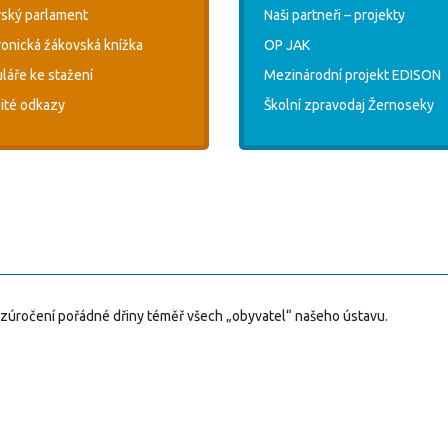
ský parlament
Naši partneři – projekty
ronická žákovská knížka
OP JAK
láře ke stažení
Mezinárodní projekt EDISON
ité odkazy
Školní zpravodaj Žernoseky
 zúročení pořádné dřiny téměř všech „obyvatel“ našeho ústavu.