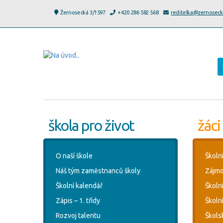
Žernosecká 3/1597
+420 286 582 568
reditelka@zernoseck
škola pro život
žáci
O naší škole
Školn
Náš tým zaměstnanců školy
Zájmo
Školní kalendář
Školn
Zápis – 1. třídy
Školní
Rozvoj talentu
Škols