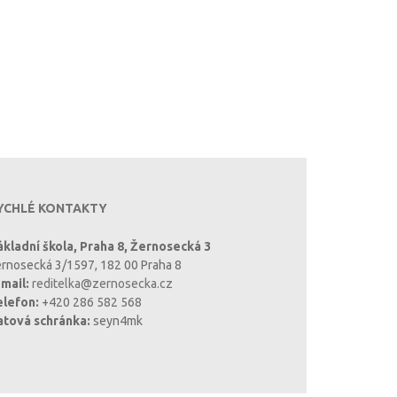
YCHLÉ KONTAKTY
kladní škola, Praha 8, Žernosecká 3
rnosecká 3/1597, 182 00 Praha 8
mail:
reditelka@zernosecka.cz
elefon:
+420 286 582 568
atová schránka:
seyn4mk