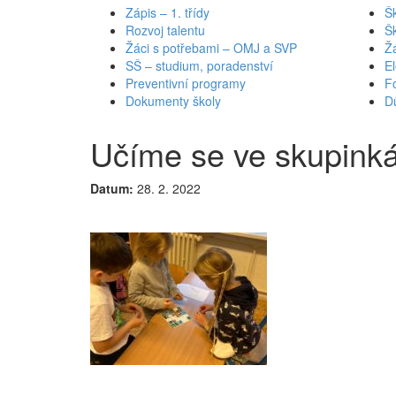
Zápis – 1. třídy
Šk
Rozvoj talentu
Š
Žáci s potřebami – OMJ a SVP
Ž
SŠ – studium, poradenství
El
Preventivní programy
Fo
Dokumenty školy
Dů
Učíme se ve skupinká
Datum:
28. 2. 2022