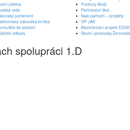
olní jídelna
Prostory školy
kolská rada
Partnerství škol
ákovský parlament
Naši partneři – projekty
ektronická žákovská knížka
OP JAK
rmuláře ke stažení
Mezinárodní projekt EDIS
ležité odkazy
Školní zpravodaj Žernose
ch spolupráci 1.D