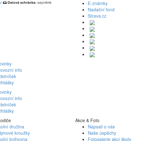
cz
seyn4mk
Datová schránka:
E-známky
Nadační fond
Strava.cz
ovinky
ovozní info
delníček
ihlášky
ovinky
ovozní info
delníček
ihlášky
Rodiče
Akce & Foto
olní družina
Napsali o nás
ájmové kroužky
Naše úspěchy
olní knihovna
Fotogalerie akcí školy