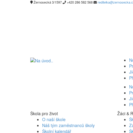
Žernosecká 3/1597
+420 286 582 568
reditelka@zernosecka.
N
Pr
Jí
Př
N
Pr
Jí
Př
Škola pro život
Žáci & 
O naší škole
Šk
Náš tým zaměstnanců školy
Z
Školní kalendář
Šk