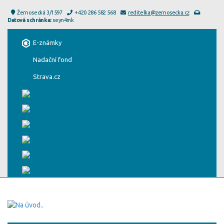
Žernosecká 3/1597
+420 286 582 568
reditelka@zernosecka.cz
Datová schránka:
seyn4mk
E-známky
Nadační fond
Strava.cz