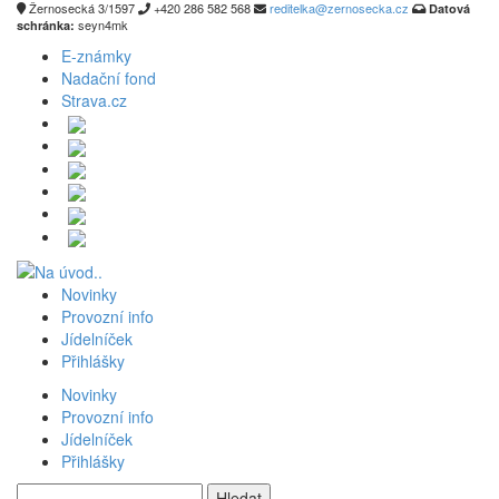
Žernosecká 3/1597
+420 286 582 568
reditelka@zernosecka.cz
Datová
seyn4mk
schránka:
E-známky
Nadační fond
Strava.cz
Novinky
Provozní info
Jídelníček
Přihlášky
Novinky
Provozní info
Jídelníček
Přihlášky
Vyhledávání