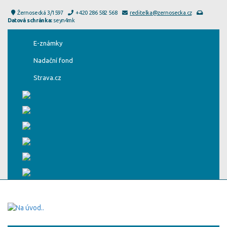
Žernosecká 3/1597
+420 286 582 568
reditelka@zernosecka.cz
Datová schránka:
seyn4mk
E-známky
Nadační fond
Strava.cz