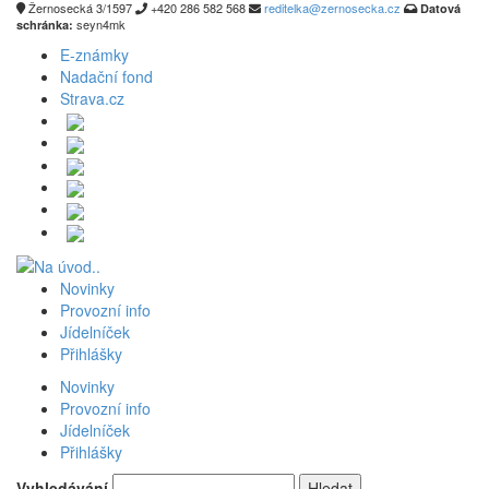
Žernosecká 3/1597
+420 286 582 568
reditelka@zernosecka.cz
Datová
seyn4mk
schránka:
E-známky
Nadační fond
Strava.cz
Novinky
Provozní info
Jídelníček
Přihlášky
Novinky
Provozní info
Jídelníček
Přihlášky
Vyhledávání