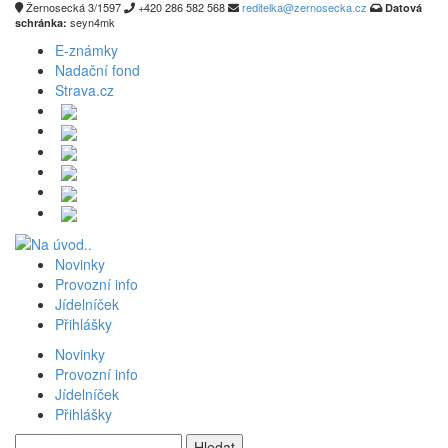
Žernosecká 3/1597
+420 286 582 568
reditelka@zernosecka.cz
Datová
seyn4mk
schránka:
E-známky
Nadační fond
Strava.cz
Novinky
Provozní info
Jídelníček
Přihlášky
Novinky
Provozní info
Jídelníček
Přihlášky
Vyhledávání