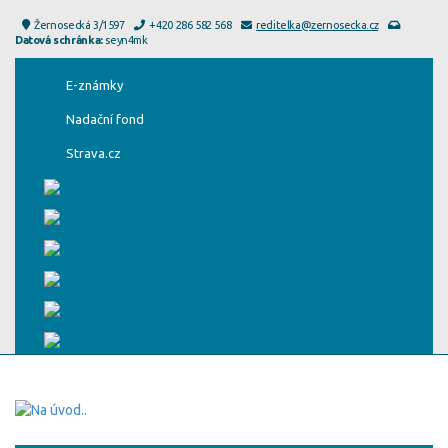
Žernosecká 3/1597
+420 286 582 568
reditelka@zernosecka.cz
Datová schránka:
seyn4mk
E-známky
Nadační fond
Strava.cz