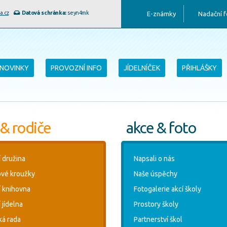
a.cz
Datová schránka:
seyn4mk
E-známky
Nadační 
NOVINKY
PROVOZNÍ INFO
JÍDELNÍČEK
PŘIHLÁŠKY
 & rodiče
akce & foto
í družina
Napsali o nás
vé kroužky
Naše úspěchy
í knihovna
Fotogalerie akcí školy
 jídelna
Prostory školy
ká rada
Partnerství škol