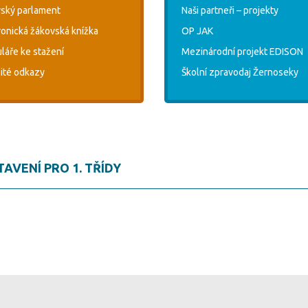
ský parlament
Naši partneři – projekty
ronická žákovská knížka
OP JAK
láře ke stažení
Mezinárodní projekt EDISON
ité odkazy
Školní zpravodaj Žernoseky
AVENÍ PRO 1. TŘÍDY