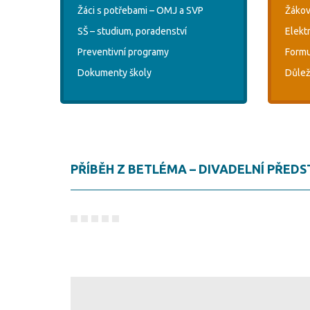
Žáci s potřebami – OMJ a SVP
Žákov
SŠ – studium, poradenství
Elekt
Preventivní programy
Formu
Dokumenty školy
Důlež
PŘÍBĚH Z BETLÉMA – DIVADELNÍ PŘEDST