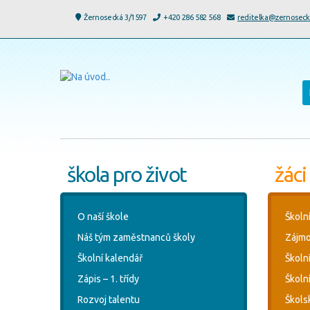
Žernosecká 3/1597
+420 286 582 568
reditelka@zernoseck
škola pro život
žáci
O naší škole
Školn
Náš tým zaměstnanců školy
Zájmo
Školní kalendář
Školn
Zápis – 1. třídy
Školní
Rozvoj talentu
Škols