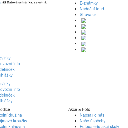
cz
seyn4mk
Datová schránka:
E-známky
Nadační fond
Strava.cz
ovinky
ovozní info
delníček
ihlášky
ovinky
ovozní info
delníček
ihlášky
Rodiče
Akce & Foto
olní družina
Napsali o nás
ájmové kroužky
Naše úspěchy
olní knihovna
Fotogalerie akcí školy