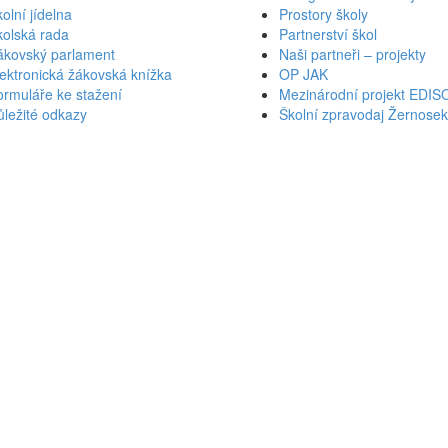
olní jídelna
Prostory školy
kolská rada
Partnerství škol
ákovský parlament
Naši partneři – projekty
ektronická žákovská knížka
OP JAK
rmuláře ke stažení
Mezinárodní projekt EDIS
ležité odkazy
Školní zpravodaj Žernose