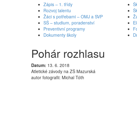
Zápis – 1. třídy
Šk
Rozvoj talentu
Š
Žáci s potřebami – OMJ a SVP
Ž
SŠ – studium, poradenství
El
Preventivní programy
Fo
Dokumenty školy
Dů
Pohár rozhlasu
Datum:
13. 6. 2018
Atletické závody na ZŠ Mazurská
autor fotografii: Michal Tóth