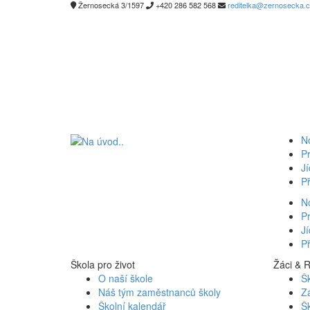
Žernosecká 3/1597
+420 286 582 568
reditelka@zernosecka.
N
Pr
Jí
Př
N
Pr
Jí
Př
Škola pro život
Žáci & 
O naší škole
Šk
Náš tým zaměstnanců školy
Z
Školní kalendář
Šk