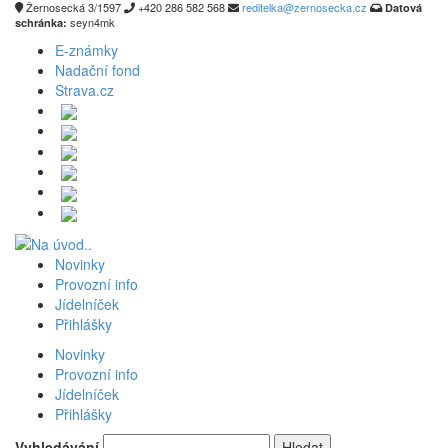
Žernosecká 3/1597
+420 286 582 568
reditelka@zernosecka.cz
Datová
seyn4mk
schránka:
E-známky
Nadační fond
Strava.cz
Novinky
Provozní info
Jídelníček
Přihlášky
Novinky
Provozní info
Jídelníček
Přihlášky
Vyhledávání