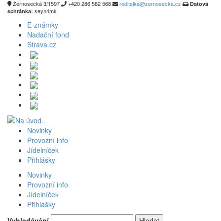
Žernosecká 3/1597
+420 286 582 568
reditelka@zernosecka.cz
Datová
seyn4mk
schránka:
E-známky
Nadační fond
Strava.cz
Novinky
Provozní info
Jídelníček
Přihlášky
Novinky
Provozní info
Jídelníček
Přihlášky
Vyhledávání