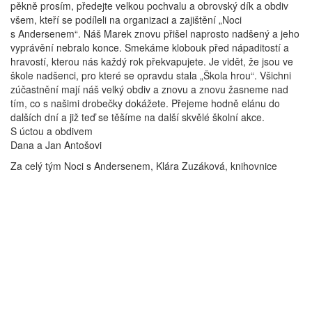
pěkně prosím, předejte velkou pochvalu a obrovský dík a obdiv
všem, kteří se podíleli na organizaci a zajištění „Noci
s Andersenem“. Náš Marek znovu přišel naprosto nadšený a jeho
vyprávění nebralo konce. Smekáme klobouk před nápaditostí a
hravostí, kterou nás každý rok překvapujete. Je vidět, že jsou ve
škole nadšenci, pro které se opravdu stala „Škola hrou“. Všichni
zúčastnění mají náš velký obdiv a znovu a znovu žasneme nad
tím, co s našimi drobečky dokážete. Přejeme hodně elánu do
dalších dní a již teď se těšíme na další skvělé školní akce.
S úctou a obdivem
Dana a Jan Antošovi
Za celý tým Noci s Andersenem, Klára Zuzáková, knihovnice