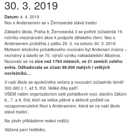
30. 3. 2019
Datum:
4. 4. 2019
Noc s Andersenem se v Žernosecké stává tradicí
Základní škola, Praha 8, Žernosecká 3 se potřetí zúčastnila 19.
ročníku mezinárodní akce k podpoře dětského čtení. Noc s
Andersenem proběhla z pátku 29. 3. na sobotu 30. 3. 2019.
Motivem letošního pohádkového nocování byl Andersen známý –
neznámý a slavilo se 70. výročí vzniku nakladatelství Albatros.
Nocovalo se na
více než 1764 místech, ve 21 zemích celého
světa. Odhadovala se účast 98.000 malých i velkých
nocležníků
…
V naší škole se společného večera a nocování zúčastnilo téměř
300 dětí z 1. až 5. tříd. Veliké díky patří
VŠEM
našim organizátorům celé pohádkové noci, starším žákům
6., 7. a 8. tříd, kteří se velice pěkně a aktivně podíleli na
nezapomenutelné Noci s Andersenem, která se na naší škole
stává tradicí.
Na závěr přikládáme reakci rodičů:
Vážená paní ředitelko,