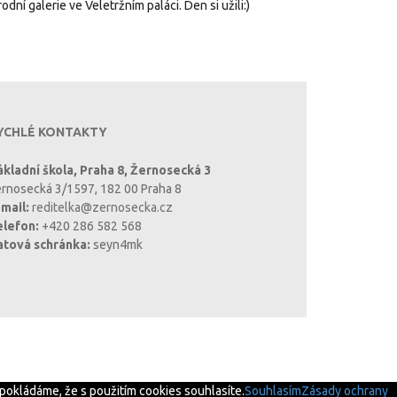
dní galerie ve Veletržním paláci. Den si užili:)
YCHLÉ KONTAKTY
kladní škola, Praha 8, Žernosecká 3
rnosecká 3/1597, 182 00 Praha 8
mail:
reditelka@zernosecka.cz
elefon:
+420 286 582 568
atová schránka:
seyn4mk
pokládáme, že s použitím cookies souhlasíte.
Souhlasím
Zásady ochrany