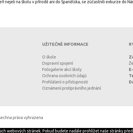
í nejeli na školu v přírodě ani do Španělska, se zúčastnili exkurze do Náro
UŽITEČNÉ INFORMACE
R
O škole
Zá
Dopravní spojení
Že
Fotogalerie akcí školy
E-
Ochrana osobních údajů
T
Prohlášení o přístupnosti
D
Oznámení protiprávního jednání
Všechna práva vyhrazena
ašich webových stránek. Pokud budete nadále prohlížet naše stránky před