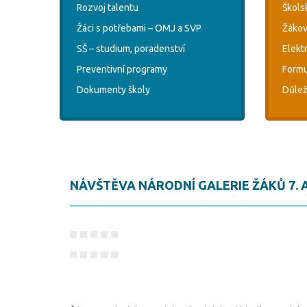
Rozvoj talentu
Škols
Žáci s potřebami – OMJ a SVP
Žákov
SŠ – studium, poradenství
Elekt
Preventivní programy
Formu
Dokumenty školy
Důlež
NÁVŠTĚVA NÁRODNÍ GALERIE ŽÁKŮ 7. AŽ 