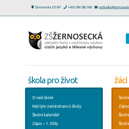
Žernosecká 3/1597
+420 286 582 568
reditelka@zernoseck
škola pro život
žáci
O naší škole
Školn
Náš tým zaměstnanců školy
Zájmo
Školní kalendář
Školn
Zápis – 1. třídy
Školní