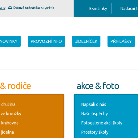
a.cz
Datová schránka:
seyn4mk
E-známky
Nadační 
NOVINKY
PROVOZNÍ INFO
JÍDELNÍČEK
PŘIHLÁŠKY
 & rodiče
akce & foto
í družina
Napsali o nás
vé kroužky
Naše úspěchy
í knihovna
Fotogalerie akcí školy
 jídelna
Prostory školy