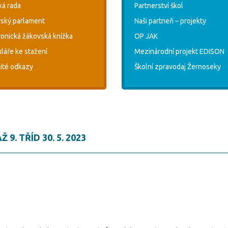
ká rada
Partnerství škol
ský parlament
Naši partneři – projekty
ronická žákovská knížka
OP JAK
láře ke stažení
Mezinárodní projekt EDISON
ité odkazy
Školní zpravodaj Žernoseky
9. TŘÍD 30. 5. 2023