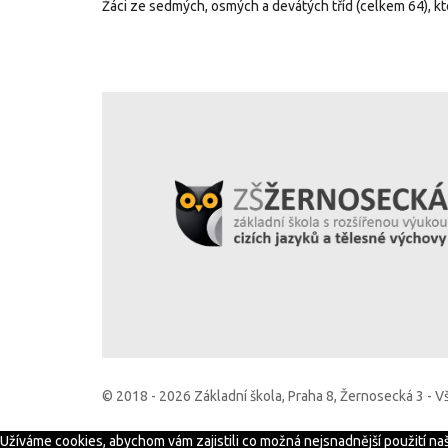
Žáci ze sedmých, osmých a devátých tříd (celkem 64), kteř
© 2018 - 2026 Základní škola, Praha 8, Žernosecká 3 - 
Užíváme cookies, abychom vám zajistili co možná nejsnadnější použití n