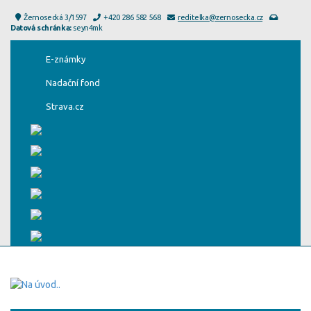
Žernosecká 3/1597
+420 286 582 568
reditelka@zernosecka.cz
Datová schránka:
seyn4mk
E-známky
Nadační fond
Strava.cz