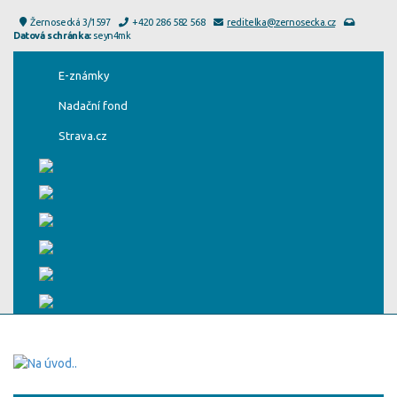
Žernosecká 3/1597
+420 286 582 568
reditelka@zernosecka.cz
Datová schránka:
seyn4mk
E-známky
Nadační fond
Strava.cz