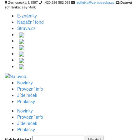
Žernosecká 3/1597
+420 286 582 568
reditelka@zernosecka.cz
Datová
seyn4mk
schránka:
E-známky
Nadační fond
Strava.cz
Novinky
Provozní info
Jídelníček
Přihlášky
Novinky
Provozní info
Jídelníček
Přihlášky
Vyhledávání