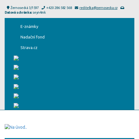
Žernosecká 3/1597
+420 286 582 568
reditelka@zernosecka.cz
Datová schránka:
seyn4mk
E-známky
Nadační fond
Strava.cz