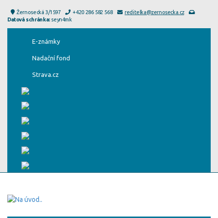
Žernosecká 3/1597
+420 286 582 568
reditelka@zernosecka.cz
Datová schránka:
seyn4mk
E-známky
Nadační fond
Strava.cz