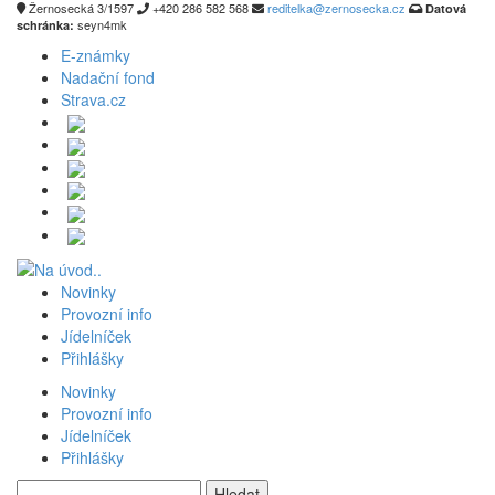
Žernosecká 3/1597
+420 286 582 568
reditelka@zernosecka.cz
Datová
seyn4mk
schránka:
E-známky
Nadační fond
Strava.cz
Novinky
Provozní info
Jídelníček
Přihlášky
Novinky
Provozní info
Jídelníček
Přihlášky
Vyhledávání