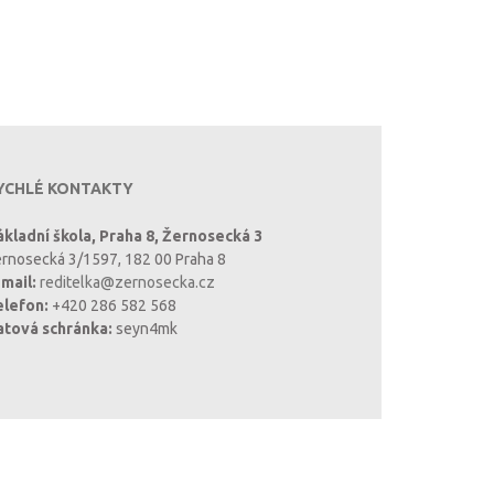
YCHLÉ KONTAKTY
kladní škola, Praha 8, Žernosecká 3
rnosecká 3/1597, 182 00 Praha 8
mail:
reditelka@zernosecka.cz
elefon:
+420 286 582 568
atová schránka:
seyn4mk