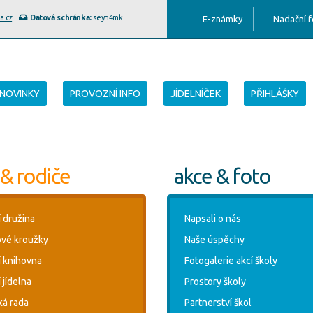
a.cz
Datová schránka:
seyn4mk
E-známky
Nadační 
NOVINKY
PROVOZNÍ INFO
JÍDELNÍČEK
PŘIHLÁŠKY
 & rodiče
akce & foto
í družina
Napsali o nás
vé kroužky
Naše úspěchy
í knihovna
Fotogalerie akcí školy
 jídelna
Prostory školy
ká rada
Partnerství škol