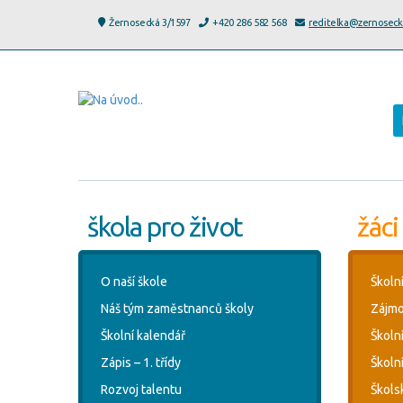
Žernosecká 3/1597
+420 286 582 568
reditelka@zernoseck
škola pro život
žáci
O naší škole
Školn
Náš tým zaměstnanců školy
Zájmo
Školní kalendář
Školn
Zápis – 1. třídy
Školní
Rozvoj talentu
Škols