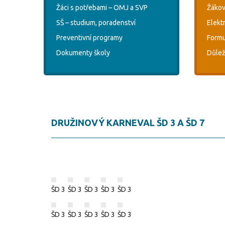
Žáci s potřebami – OMJ a SVP
Žákov
SŠ – studium, poradenství
Elekt
Preventivní programy
Formu
Dokumenty školy
Důlež
DRUŽINOVÝ KARNEVAL ŠD 3 A ŠD 7
ŠD 3
ŠD 3
ŠD 3
ŠD 3
ŠD 3
ŠD 3
ŠD 3
ŠD 3
ŠD 3
ŠD 3