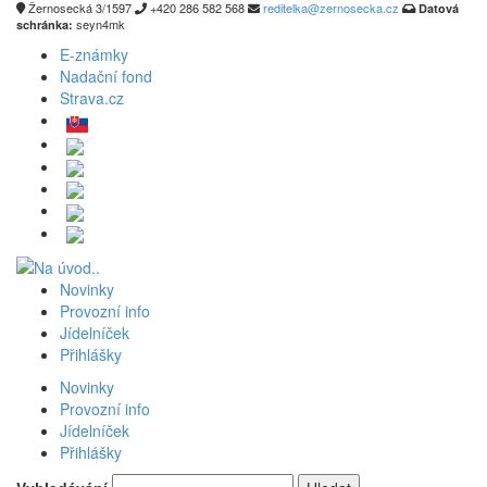
Žernosecká 3/1597
+420 286 582 568
reditelka@zernosecka.cz
Datová
seyn4mk
schránka:
E-známky
Nadační fond
Strava.cz
Novinky
Provozní info
Jídelníček
Přihlášky
Novinky
Provozní info
Jídelníček
Přihlášky