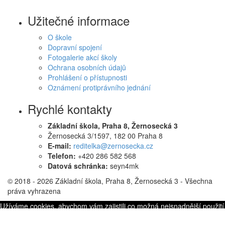
Užitečné informace
O škole
Dopravní spojení
Fotogalerie akcí školy
Ochrana osobních údajů
Prohlášení o přístupnosti
Oznámení protiprávního jednání
Rychlé kontakty
Základní škola, Praha 8, Žernosecká 3
Žernosecká 3/1597, 182 00 Praha 8
E-mail:
reditelka@zernosecka.cz
Telefon:
+420 286 582 568
Datová schránka:
seyn4mk
© 2018 - 2026 Základní škola, Praha 8, Žernosecká 3 - Všechna
práva vyhrazena
Užíváme cookies, abychom vám zajistili co možná nejsnadnější použití
našich webových stránek. Pokud budete nadále prohlížet naše stránky