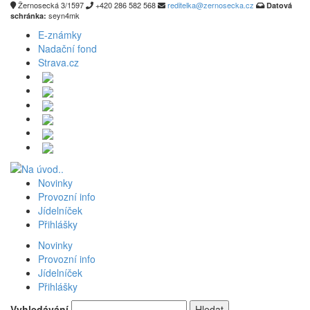
Žernosecká 3/1597
+420 286 582 568
reditelka@zernosecka.cz
Datová
seyn4mk
schránka:
E-známky
Nadační fond
Strava.cz
Novinky
Provozní info
Jídelníček
Přihlášky
Novinky
Provozní info
Jídelníček
Přihlášky
Vyhledávání