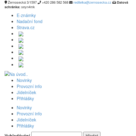
Žernosecká 3/1597
+420 286 582 568
reditelka@zernosecka.cz
Datová
seyn4mk
schránka:
E-známky
Nadační fond
Strava.cz
Novinky
Provozní info
Jídelníček
Přihlášky
Novinky
Provozní info
Jídelníček
Přihlášky
Vyhledávání