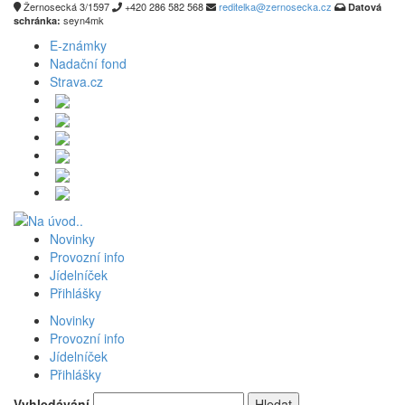
Žernosecká 3/1597
+420 286 582 568
reditelka@zernosecka.cz
Datová
seyn4mk
schránka:
E-známky
Nadační fond
Strava.cz
Novinky
Provozní info
Jídelníček
Přihlášky
Novinky
Provozní info
Jídelníček
Přihlášky
Vyhledávání