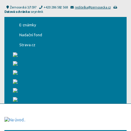
Žernosecká 3/1597
+420 286 582 568
reditelka@zernosecka.cz
Datová schránka:
seyn4mk
E-známky
Nadační fond
Strava.cz