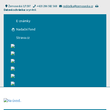
Žernosecká 3/1597
+420 286 582 568
reditelka@zernosecka.cz
Datová schránka:
seyn4mk
E-známky
Nadační fond
Strava.cz